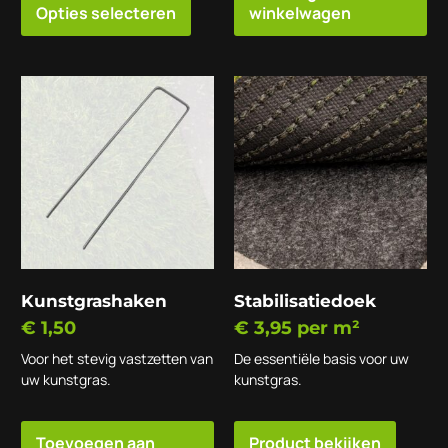
Opties selecteren
winkelwagen
Kunstgrashaken
Stabilisatiedoek
€
1,50
€
3,95
per m²
Voor het stevig vastzetten van
De essentiële basis voor uw
uw kunstgras.
kunstgras.
Toevoegen aan
Product bekijken