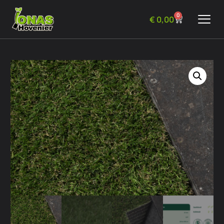
0
€
0,00