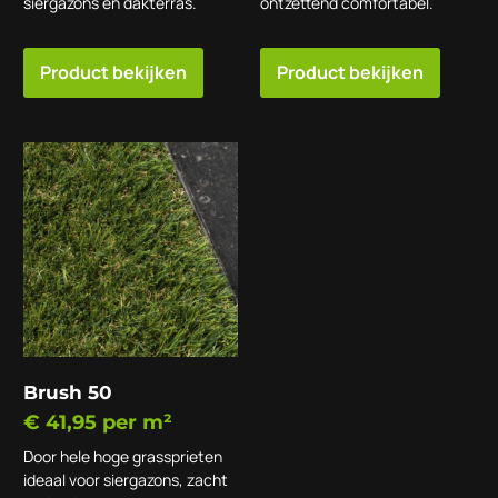
siergazons en dakterras.
ontzettend comfortabel.
Product bekijken
Product bekijken
Brush 50
€
41,95
per m²
Door hele hoge grassprieten
ideaal voor siergazons, zacht