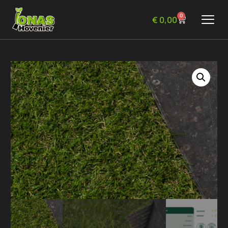
0
€
0,00