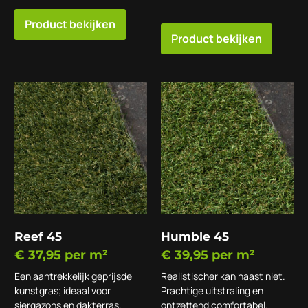
Product bekijken
Product bekijken
Reef 45
Humble 45
€
37,95
per m²
€
39,95
per m²
Een aantrekkelijk geprijsde
Realistischer kan haast niet.
kunstgras; ideaal voor
Prachtige uitstraling en
siergazons en dakterras.
ontzettend comfortabel.