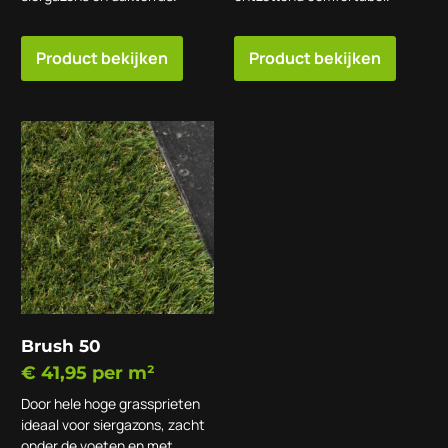
Product bekijken
Product bekijken
Brush 50
€
41,95
per m²
Door hele hoge grassprieten
ideaal voor siergazons, zacht
onder de voeten en met